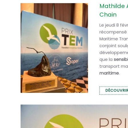
Mathilde 
Chain
Le jeudi 8 fév
récompensé l
Maritime Tran
conjoint soul
développem
que la
sensibi
transport ma
maritime
.
DÉCOUVRIR