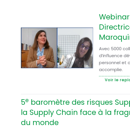
Webinar 
Directric
Maroquin
Avec 5000 coll
d’influence dé
personnel et o
accomplie.
Voir le repl
e
5
baromètre des risques Supp
la Supply Chain face à la fra
du monde